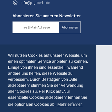
info@p-g-berlin.de
Abonnieren Sie unseren Newsletter
Abonnieren
Wir nutzen Cookies auf unserer Website, um
Ihr Online Shop für hochwertige
einen optimalen Service anbieten zu können.
Einige von ihnen sind essenziell, während
Tiefkühlprodukte
andere uns helfen, diese Website zu
verbessern. Durch Bestätigen von „Alle
akzeptieren“ stimmen Sie der Verwendung
Ihre Zahlmöglichkeiten
aller Cookies zu. Per Klick auf „Nur
essenzielle Cookies akzeptieren“ lehnen Sie
Rechnung
Mehr erfahren
die optionalen Cookies ab.
* Alle Preise inkl. gesetzl. Mehrwertsteuer zzgl. Versandkosten.